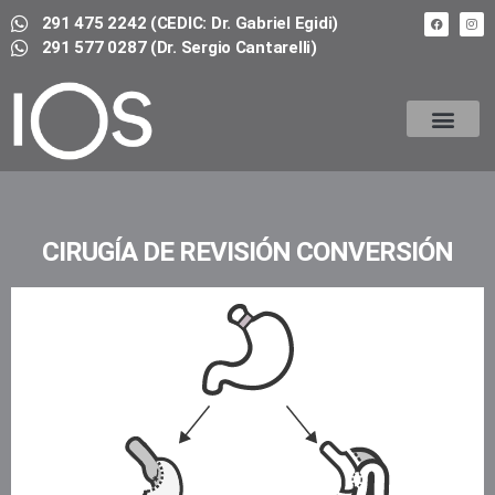
291 475 2242 (CEDIC: Dr. Gabriel Egidi)
291 577 0287 (Dr. Sergio Cantarelli)
Cirugía Bariátrica
Preguntas Frecuentes
Requisitos
Testimonios
Staff
Artículos
Contacto
Turnos
CIRUGÍA DE REVISIÓN CONVERSIÓN​