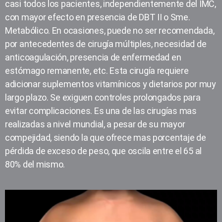
casi todos los pacientes, independientemente del IMC,
con mayor efecto en presencia de DBT II o Sme.
Metabólico. En ocasiones, puede no ser recomendada,
por antecedentes de cirugía múltiples, necesidad de
anticoagulación, presencia de enfermedad en
estómago remanente, etc. Esta cirugía requiere
adicionar suplementos vitamínicos y dietarios por muy
largo plazo. Se exiguen controles prolongados para
evitar complicaciones. Es una de las cirugías mas
realizadas a nivel mundial, a pesar de su mayor
compejidad, siendo la que ofrece mas porcentaje de
pérdida de exceso de peso, que oscila entre el 65 al
80% del mismo.