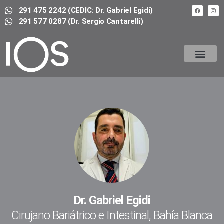
291 475 2242 (CEDIC: Dr. Gabriel Egidi)
291 577 0287 (Dr. Sergio Cantarelli)
Cirugía Bariátrica
Preguntas Frecuentes
Requisitos
Testimonios
Staff
Artículos
Contacto
Turnos
Dr. Gabriel Egidi
Cirujano Bariátrico e Intestinal, Bahía Blanca