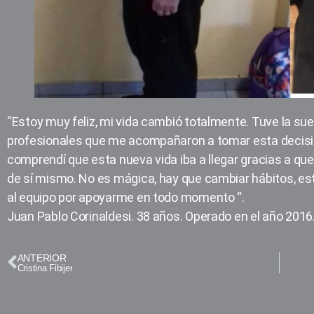
“Estoy muy feliz, mi vida cambió totalmente. Tuve la s
profesionales que me acompañaron a tomar esta decisió
comprendí que esta nueva vida iba a llegar gracias a que
de sí mismo. No es mágica, hay que cambiar hábitos, est
al equipo por apoyarme en todo momento “.
Juan Pablo Corinaldesi. 38 años. Operado en el año 2016
ANTERIOR
Cristina Fibijer