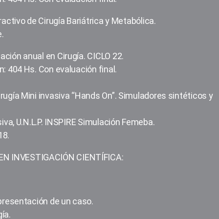
ractivo de Cirugía Bariátrica y Metabólica.
.
ación anual en Cirugía. CICLO 22.
n: 404 Hs. Con evaluación final.
rugía Mini invasiva “Hands On”. Simuladores sintéticos y
siva, U.N.L.P. INSPIRE Simulación Femeba.
18.
EN INVESTIGACIÓN CIENTÍFICA:
 presentación de un caso.
ía.