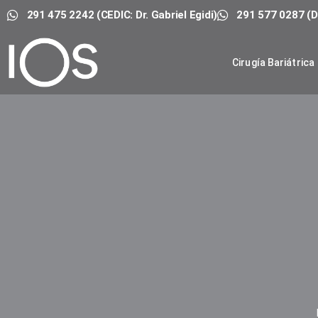
291 475 2242 (CEDIC: Dr. Gabriel Egidi)
291 577 0287 (Dr
Cirugía Bariátrica