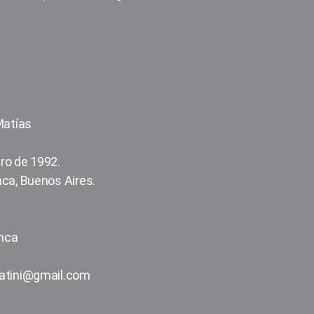
bbatini, Matías
ro de 1992.
nca, Buenos Aires.
anca
batini@gmail.com