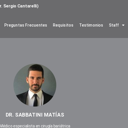
. Sergio Cantarelli)
Preguntas Frecuentes
Requisitos
Testimonios
Staff
DR. SABBATINI MATÍAS
Médico especialista en cirugía bariátrica