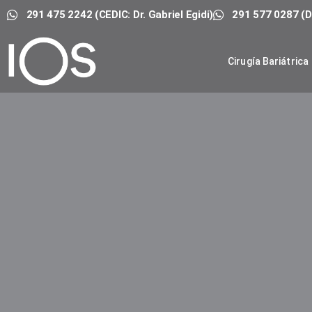
291 475 2242 (CEDIC: Dr. Gabriel Egidi)
291 577 0287 (Dr
Cirugía Bariátrica